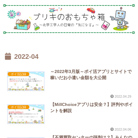
2022-04
～2022年3月版～ポイ活アプリとサイトで
ポイ活記録
稼いだお小遣い金額を大公開
2022.04.29
【MillChoiceアプリは安全？】評判やポイ
ポイ活記録
ントを解説
2022.04.06
【不満買取センターの評判は？】みんなの