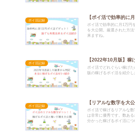
【ポイ活で効率的に月1
ポイ活記録
ポイ活で効率的に月1万円を
を大公開。厳選された方法
来ますね。
【2022年10月版】
ポイ活記録
ポイ活でどれぐらい稼げたの
版の稼げるポイ活を紹介し
【リアルな数字を大公
ポイ活記録
ポイ活で稼げるリアルな数
は非常に優秀です。数ある
分かった稼げるポイ活につ