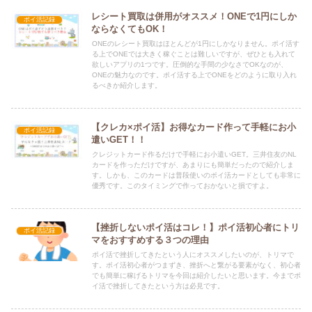
レシート買取は併用がオススメ！ONEで1円にしか
ポイ活記録
ならなくてもOK！
ONEのレシート買取はほとんどが1円にしかなりません。ポイ活す
る上でONEでは大きく稼ぐことは難しいですが、ぜひとも入れて
欲しいアプリの1つです。圧倒的な手間の少なさでOKなのが、
ONEの魅力なのです。ポイ活する上でONEをどのように取り入れ
るべきか紹介します。
【クレカ×ポイ活】お得なカード作って手軽にお小
ポイ活記録
遣いGET！！
クレジットカード作るだけで手軽にお小遣いGET。三井住友のNL
カードを作っただけですが、あまりにも簡単だったので紹介しま
す。しかも、このカードは普段使いのポイ活カードとしても非常に
優秀です。このタイミングで作っておかないと損ですよ。
【挫折しないポイ活はコレ！】ポイ活初心者にトリ
ポイ活記録
マをおすすめする３つの理由
ポイ活で挫折してきたという人にオススメしたいのが、トリマで
す。ポイ活初心者がつまずき、挫折へと繋がる要素がなく、初心者
でも簡単に稼げるトリマを今回は紹介したいと思います。今までポ
イ活で挫折してきたという方は必見です。