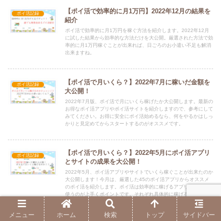
【ポイ活で効率的に月1万円】2022年12月の結果を
ポイ活記録
紹介
ポイ活で効率的に月1万円を稼ぐ方法を紹介します。2022年12月
に試した結果から効率的な方法だけを大公開。厳選された方法で効
率的に月1万円稼ぐことが出来れば、日ごろのお小遣い不足も解消
出来ますね。
【ポイ活で月いくら？】2022年7月に稼いだ金額を
ポイ活記録
大公開！
2022年7月版、ポイ活で月にいくら稼げたか大公開します。最新の
お得なポイ活アプリやポイ活サイトを紹介しますので、参考にして
みてください。お得に安全にポイ活始めるなら、何をやるかはしっ
かりと見定めてからスタートするのがオススメです。
【ポイ活で月いくら？】2022年5月にポイ活アプリ
ポイ活記録
とサイトの成果を大公開！
2022年5月、ポイ活アプリやサイトでいくら稼ぐことが出来たのか
大公開します！今月は、厳選した45のポイ活アプリからオススメ
のポイ活を紹介します。ポイ活は効率的に稼げるアプリやサイトを
使うのが上手くポイントです。それぞれ具体的に稼げる金額も紹介
しますので、お得なポイ活を見つけてください。
メニュー
ホーム
検索
トップ
サイドバー