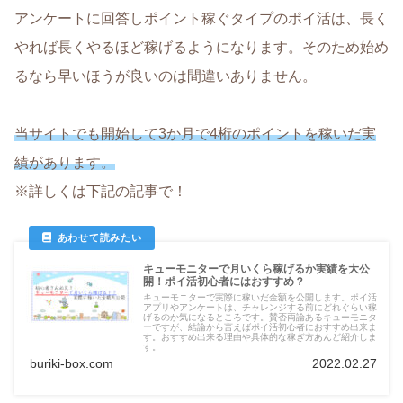
アンケートに回答しポイント稼ぐタイプのポイ活は、長く
やれば長くやるほど稼げるようになります。そのため始め
るなら早いほうが良いのは間違いありません。
当サイトでも開始して3か月で4桁のポイントを稼いだ実
績があります。
※詳しくは下記の記事で！
キューモニターで月いくら稼げるか実績を大公
開！ポイ活初心者にはおすすめ？
キューモニターで実際に稼いだ金額を公開します。ポイ活
アプリやアンケートは、チャレンジする前にどれぐらい稼
げるのか気になるところです。賛否両論あるキューモニタ
ーですが、結論から言えばポイ活初心者におすすめ出来ま
す。おすすめ出来る理由や具体的な稼ぎ方あんど紹介しま
す。
buriki-box.com
2022.02.27