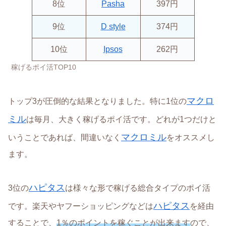
8位
Pasha
397円
9位
D style
374円
10位
Ipsos
262円
稼げるポイ活TOP10
マクロ
トップ3が圧倒的な結果となりました。特に1位の
ミル
は毎月、大きく稼げるポイ活です。どれが1つだけと
マクロミル
いうことであれば、間違いなく
をオススメし
ます。
ハピタス
3位の
は様々な形で稼げる総合タイプのポイ活
ハピタス
です。楽天やヤフーショッピングなどは
を経由
することで、
1％のポイントを稼ぐことが出来ます
ので、