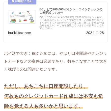
ECナビで200,000ポイント！コインチェックの
口座開設してみた
ECナビでCoincheckの口座開設で200,000ポイントもゲ
ット出来るキャンペーンが実施中です。どの程度のポイン
トをゲットできるのかやってみました。難しい手順は一切
ありませんが、やり方を解説していますので参考にしてみ
てください。
buriki-box.com
2021.11.28
ポイ活で大きく稼ぐためには、やはり口座開設やクレジッ
トカードなどの案件は必須であり、数をこなすことで大き
く稼げるのは間違いないです。
ただし、あちこちに口座開設したり、
何枚ものクレジットカード作成には不安も
危
険
を
覚える人も多いかと思います。