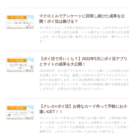
マクロミルでアンケートに回答し続けた成果を公
ポイ活記録
開！ポイ活は稼げる？
ポイ活サイトとして非常に有名なマクロミル。このマクロミルでア
ンケートに回答し続けた結果、いくら稼げることが出来たか大公開
します。ポイ活はお小遣い稼ぎになりえるのか否か、要チェックで
す！
【ポイ活で月いくら？】2022年5月にポイ活アプリ
ポイ活記録
とサイトの成果を大公開！
2022年5月、ポイ活アプリやサイトでいくら稼ぐことが出来たのか
大公開します！今月は、厳選した45のポイ活アプリからオススメ
のポイ活を紹介します。ポイ活は効率的に稼げるアプリやサイトを
使うのが上手くポイントです。それぞれ具体的に稼げる金額も紹介
しますので、お得なポイ活を見つけてください。
【クレカ×ポイ活】お得なカード作って手軽にお小
ポイ活記録
遣いGET！！
クレジットカード作るだけで手軽にお小遣いGET。三井住友のNL
カードを作っただけですが、あまりにも簡単だったので紹介しま
す。しかも、このカードは普段使いのポイ活カードとしても非常に
優秀です。このタイミングで作っておかないと損ですよ。