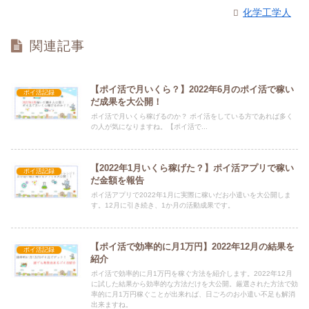
化学工学人
関連記事
【ポイ活で月いくら？】2022年6月のポイ活で稼い
ポイ活記録
だ成果を大公開！
ポイ活で月いくら稼げるのか？ ポイ活をしている方であれば多く
の人が気になりますね。【ポイ活で...
【2022年1月いくら稼げた？】ポイ活アプリで稼い
ポイ活記録
だ金額を報告
ポイ活アプリで2022年1月に実際に稼いだお小遣いを大公開しま
す。12月に引き続き、1か月の活動成果です。
【ポイ活で効率的に月1万円】2022年12月の結果を
ポイ活記録
紹介
ポイ活で効率的に月1万円を稼ぐ方法を紹介します。2022年12月
に試した結果から効率的な方法だけを大公開。厳選された方法で効
率的に月1万円稼ぐことが出来れば、日ごろのお小遣い不足も解消
出来ますね。