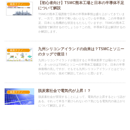
【初心者向け】TSMC熊本工場と日本の半導体不足
最新テクノロジー
について解説
TSMCの熊本工場誘致で日本の半導体事情は盛り上がってきていま
す。一方で、世界中で奪い合いとなっている半導体。この半導体不
足、日本にも危機的な状況をもたらしていますが、TSMCの熊本工
場誘致で解消するのでしょうか？この先、半導体不足は解消するの
か解説します。
九州シリコンアイランドの由来は？TSMCとソニー
最新テクノロジー
のタッグで復活！
九州シリコンアイランドが復活すると半導体業界では囁かれていま
す。きっかけはTSMCとソニーの半導体工場建設です。日本の半導
体復権の兆しですが、そもそも九州シリコンアイランドとはどうい
うものなのか。改めて解説してみたいと思います。
脱炭素社会で電気代が上昇！？
最新テクノロジー
脱炭素社会が実現することによって、電気代が上昇するという話が
ある。それって本当？避けられないの？気になる電気代の値上がり
について解説します。