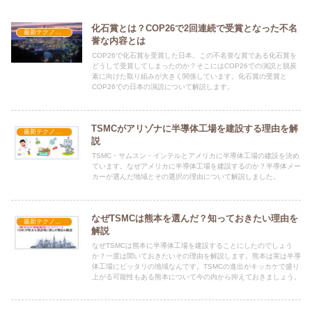
化石賞とは？COP26で2回連続で受賞となった不名
最新テクノロジー
誉な内容とは
COP26で化石賞を受賞した日本。この不名誉な賞である化石賞を
どうして受賞してしまったのか？そこにはCOP26での演説と脱炭
素に向けた取り組みが大きく関係しています。化石賞の受賞と
COP26での日本の演説について解説します。
TSMCがアリゾナに半導体工場を建設する理由を解
最新テクノロジー
説
TSMC・サムスン・インテルとアメリカに半導体工場の建設を決め
ています。なぜアメリカに半導体工場を建設するのか？半導体メー
カーが選んだ地域とその選択の理由について解説しました。
なぜTSMCは熊本を選んだ？知っておきたい理由を
最新テクノロジー
解説
なぜTSMCは熊本に半導体工場を建設することにしたのでしょう
か？一度は聞いておきたいその理由を解説します。熊本は実は半導
体工場にピッタリの地域なんです。TSMCの進出がキッカケで盛り
上がる可能性もある熊本について今の内から抑えておきましょう。